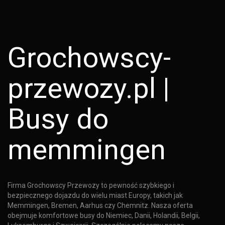
Grochowscy-
przewozy.pl |
Busy do
memmingen
Firma Grochowscy Przewozy to pewność szybkiego i
bezpiecznego dojazdu do wielu miast Europy, takich jak
Memmingen, Bremen, Aarhus czy Chemnitz. Nasza oferta
obejmuje komfortowe busy do Niemiec, Danii, Holandii, Belgii,