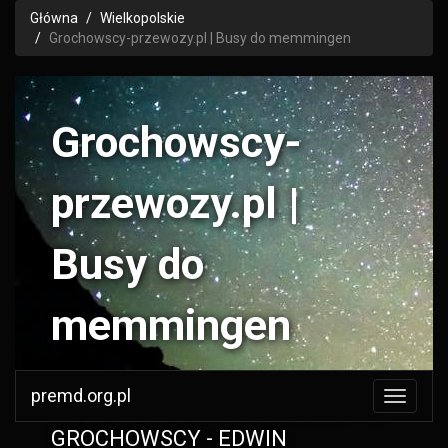
Główna
Wielkopolskie
Grochowscy-przewozy.pl | Busy do memmingen
Grochowscy-
przewozy.pl |
Busy do
memmingen
premd.org.pl
PRZEDSIĘBIORSTWO USŁUGOWE
GROCHOWSCY - EDWIN