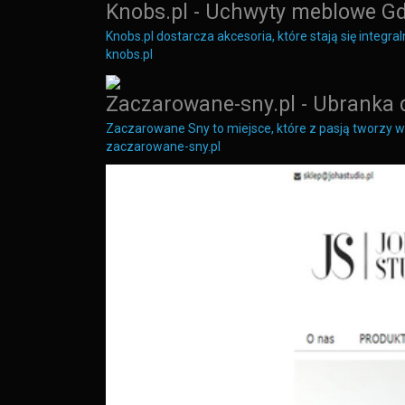
Knobs.pl - Uchwyty meblowe G
Knobs.pl dostarcza akcesoria, które stają się integ
knobs.pl
Zaczarowane-sny.pl - Ubranka 
Zaczarowane Sny to miejsce, które z pasją tworzy w
zaczarowane-sny.pl