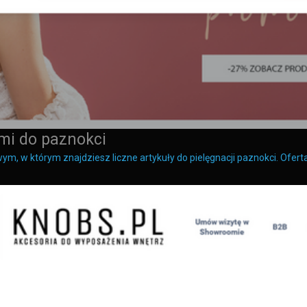
ami do paznokci
ym, w którym znajdziesz liczne artykuły do pielęgnacji paznokci. Ofer