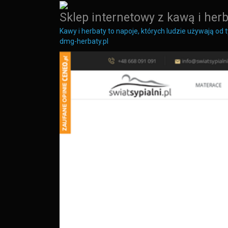
Sklep internetowy z kawą i he
Kawy i herbaty to napoje, których ludzie używają od
dmg-herbaty.pl