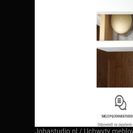
Johastudio.pl / Uchwyty mebl