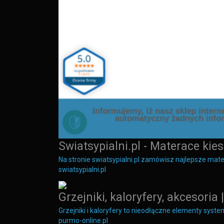
Swiatsypialni.pl - Materace kie
Na stronie swiatsypialni.pl zamówisz najlepsze m
swiatsypialni.pl
Grzejniki, kaloryfery, akcesori
Grzejniki i kaloryfery to nieodłączne elementy sys
purmo-online.pl