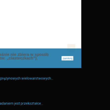
y sprężynowych wielowarstwowych…
zadaniem jest przekształce…