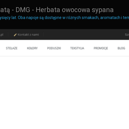
rbatą - DMG - Herbata owocowa sypana
 tysięcy lat. Oba napoje są dostępne w różnych smakach, aromatach i t