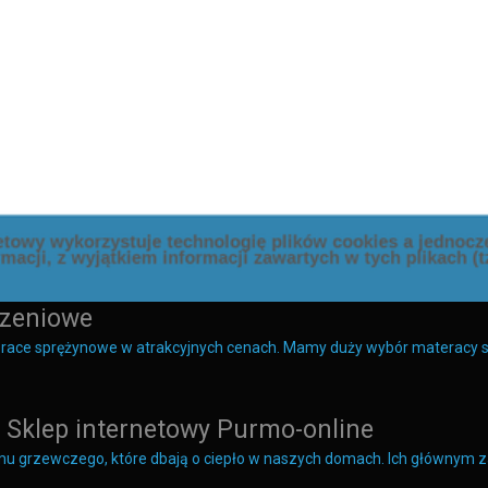
szeniowe
aterace sprężynowe w atrakcyjnych cenach. Mamy duży wybór materac
a | Sklep internetowy Purmo-online
temu grzewczego, które dbają o ciepło w naszych domach. Ich głównym 