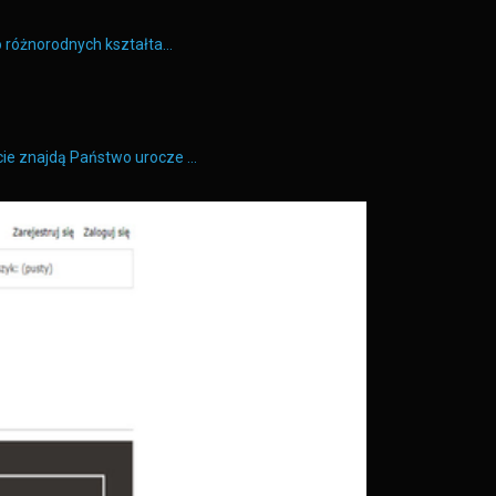
 o różnorodnych kształta…
cie znajdą Państwo urocze …