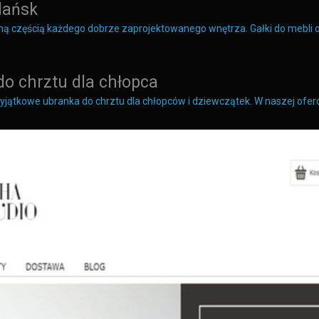
dańsk
ralną częścią każdego dobrze zaprojektowanego wnętrza. Gałki do mebli
do chrztu dla chłopca
yjątkowe ubranka do chrztu dla chłopców i dziewczątek. W naszej ofer