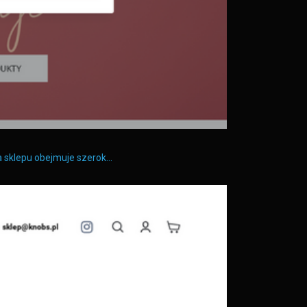
ta sklepu obejmuje szerok…