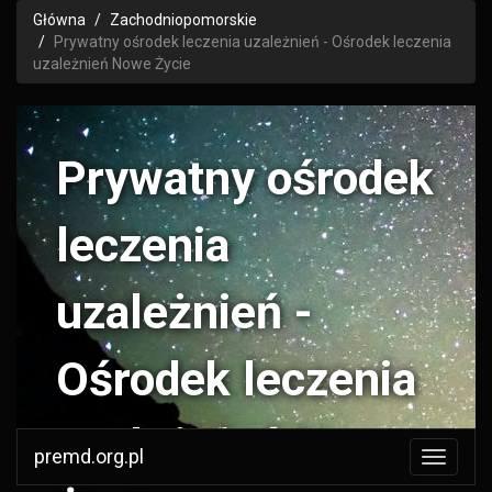
Główna
Zachodniopomorskie
Prywatny ośrodek leczenia uzależnień - Ośrodek leczenia
uzależnień Nowe Życie
Prywatny ośrodek
leczenia
uzależnień -
Ośrodek leczenia
uzależnień Nowe
premd.org.pl