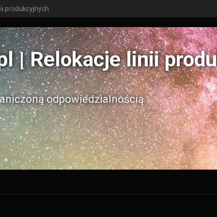
nii produkcyjnych
 | Relokacje linii prod
niczoną odpowiedzialnością