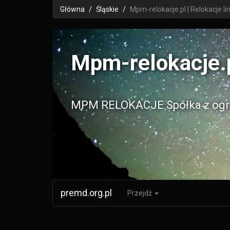
Główna
Śląskie
Mpm-relokacje.pl | Relokacje li
Mpm-relokacje.pl
MPM RELOKACJE Spółka z ogra
premd.org.pl
Przejdź