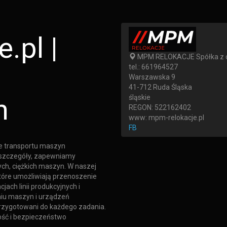
.pl |
MPM RELOKACJE Spółka z o
tel.:
661964527
Warszawska 9
41-712
Ruda Śląska
h
śląskie
REGON: 522162402
www:
mpm-relokacje.pl
FB
ie transportu maszyn
 szczegóły, zapewniamy
ch, ciężkich maszyn. W naszej
które umożliwiają przenoszenie
jach linii produkcyjnych i
iu maszyn i urządzeń
rzygotowani do każdego zadania.
ość i bezpieczeństwo