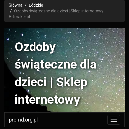
Główna
Łódzkie
Ozdoby świąteczne dla dzieci | Sklep internetowy
Artmaker.pl
Ozdoby
świąteczne dla
dzieci | Sklep
internetowy
Artmaker.pl
premd.org.pl