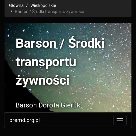
Główna
Wielkopolskie
Barson / Środki transportu żywności
Barson / Środki
transportu
żywności
Barson Dorota Gierlik
premd.org.pl