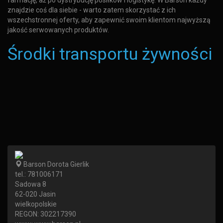
farmację, aż po dystrybucję posiłków i logistykę. W Barson każdy
znajdzie coś dla siebie - warto zatem skorzystać z ich
wszechstronnej oferty, aby zapewnić swoim klientom najwyższą
jakość serwowanych produktów.
Środki transportu żywności
Barson Dorota Gierlik
tel.:
781006171
Sadowa 8
62-020
Jasin
wielkopolskie
REGON: 302217390