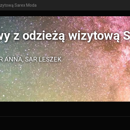
wizytową Sarex Moda
wy z odzieżą wizytową 
R ANNA, SAR LESZEK