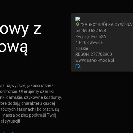
towy z
"SAREX" SPÓŁKA CYWILNA 
tel.:
690 687 698
Zwycięstwa 52A
tową
44-103
Gliwice
śląskie
REGON: 277702960
www:
sarex-moda.pl
FB
sz najwyższej jakości odzież
 komforcie. Oferujemy szeroki
onki damskie, szykowne kostiumy,
tóre dodają charakteru każdej
 różnych fasonach i kolorach, są
— nasza odzież podkreśli Twój
j sytuacji!